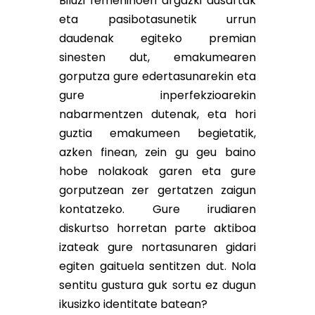
Biluzi femeninoen argazki ausartak
eta pasibotasunetik urrun
daudenak egiteko premian
sinesten dut, emakumearen
gorputza gure edertasunarekin eta
gure inperfekzioarekin
nabarmentzen dutenak, eta hori
guztia emakumeen begietatik,
azken finean, zein gu geu baino
hobe nolakoak garen eta gure
gorputzean zer gertatzen zaigun
kontatzeko. Gure irudiaren
diskurtso horretan parte aktiboa
izateak gure nortasunaren gidari
egiten gaituela sentitzen dut. Nola
sentitu gustura guk sortu ez dugun
ikusizko identitate batean?