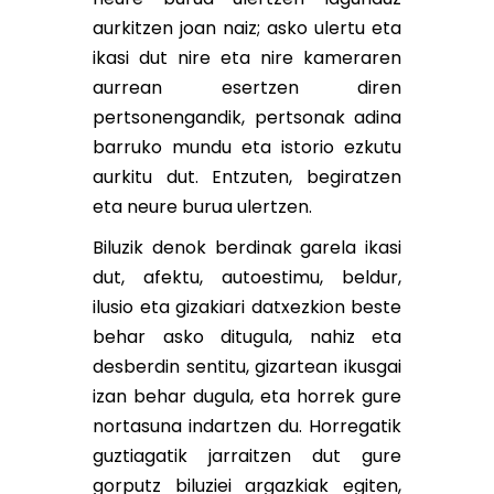
aurkitzen joan naiz; asko ulertu eta
ikasi dut nire eta nire kameraren
aurrean esertzen diren
pertsonengandik, pertsonak adina
barruko mundu eta istorio ezkutu
aurkitu dut. Entzuten, begiratzen
eta neure burua ulertzen.
Biluzik denok berdinak garela ikasi
dut, afektu, autoestimu, beldur,
ilusio eta gizakiari datxezkion beste
behar asko ditugula, nahiz eta
desberdin sentitu, gizartean ikusgai
izan behar dugula, eta horrek gure
nortasuna indartzen du. Horregatik
guztiagatik jarraitzen dut gure
gorputz biluziei argazkiak egiten,