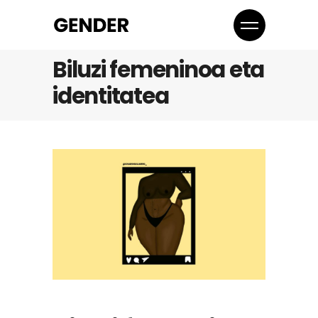
Biluzi femeninoa eta
identitatea