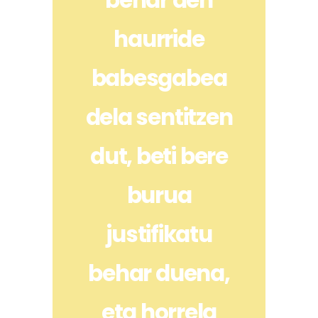
haurride
babesgabea
dela sentitzen
dut, beti bere
burua
justifikatu
behar duena,
eta horrela