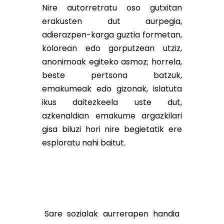
Nire autorretratu oso gutxitan
erakusten dut aurpegia,
adierazpen-karga guztia formetan,
kolorean edo gorputzean utziz,
anonimoak egiteko asmoz; horrela,
beste pertsona batzuk,
emakumeak edo gizonak, islatuta
ikus daitezkeela uste dut,
azkenaldian emakume argazkilari
gisa biluzi hori nire begietatik ere
esploratu nahi baitut.
Sare sozialak aurrerapen handia