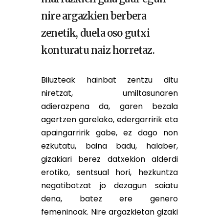
nire argazkien berbera
zenetik, duela oso gutxi
konturatu naiz horretaz.
Biluzteak hainbat zentzu ditu
niretzat, umiltasunaren
adierazpena da, garen bezala
agertzen garelako, edergarririk eta
apaingarririk gabe, ez dago non
ezkutatu, baina badu, halaber,
gizakiari berez datxekion alderdi
erotiko, sentsual hori, hezkuntza
negatibotzat jo dezagun saiatu
dena, batez ere genero
femeninoak. Nire argazkietan gizaki