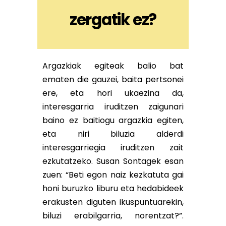
zergatik ez?
Argazkiak egiteak balio bat
ematen die gauzei, baita pertsonei
ere, eta hori ukaezina da,
interesgarria iruditzen zaigunari
baino ez baitiogu argazkia egiten,
eta niri biluzia alderdi
interesgarriegia iruditzen zait
ezkutatzeko. Susan Sontagek esan
zuen: “Beti egon naiz kezkatuta gai
honi buruzko liburu eta hedabideek
erakusten diguten ikuspuntuarekin,
biluzi erabilgarria, norentzat?”.