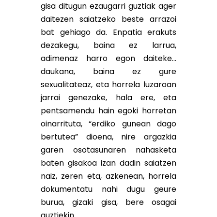
gisa ditugun ezaugarri guztiak ager
daitezen saiatzeko beste arrazoi
bat gehiago da. Enpatia erakuts
dezakegu, baina ez larrua,
adimenaz harro egon daiteke…
daukana, baina ez gure
sexualitateaz, eta horrela luzaroan
jarrai genezake, hala ere, eta
pentsamendu hain egoki horretan
oinarrituta, “erdiko gunean dago
bertutea” dioena, nire argazkia
garen osotasunaren nahasketa
baten gisakoa izan dadin saiatzen
naiz, zeren eta, azkenean, horrela
dokumentatu nahi dugu geure
burua, gizaki gisa, bere osagai
guztiekin.