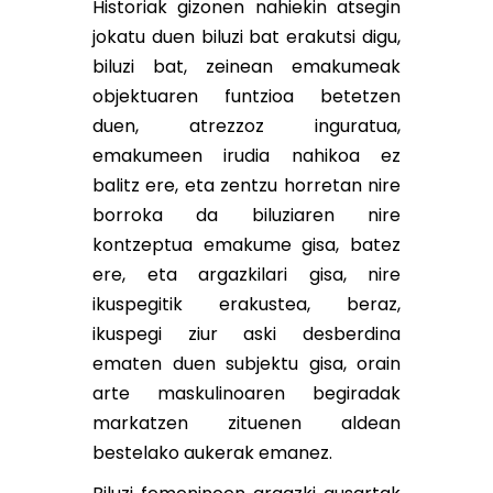
Historiak gizonen nahiekin atsegin
jokatu duen biluzi bat erakutsi digu,
biluzi bat, zeinean emakumeak
objektuaren funtzioa betetzen
duen, atrezzoz inguratua,
emakumeen irudia nahikoa ez
balitz ere, eta zentzu horretan nire
borroka da biluziaren nire
kontzeptua emakume gisa, batez
ere, eta argazkilari gisa, nire
ikuspegitik erakustea, beraz,
ikuspegi ziur aski desberdina
ematen duen subjektu gisa, orain
arte maskulinoaren begiradak
markatzen zituenen aldean
bestelako aukerak emanez.