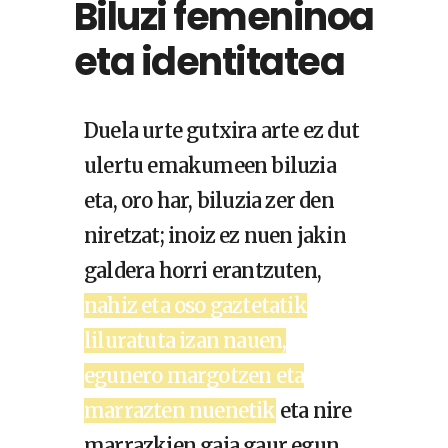
Biluzi femeninoa
eta identitatea
Duela urte gutxira arte ez dut
ulertu emakumeen biluzia
eta, oro har, biluzia zer den
niretzat; inoiz ez nuen jakin
galdera horri erantzuten,
nahiz eta oso gaztetatik
liluratuta izan nauen,
egunero margotzen eta
marrazten nuenetik
eta nire
marrazkien gaia gaur egun