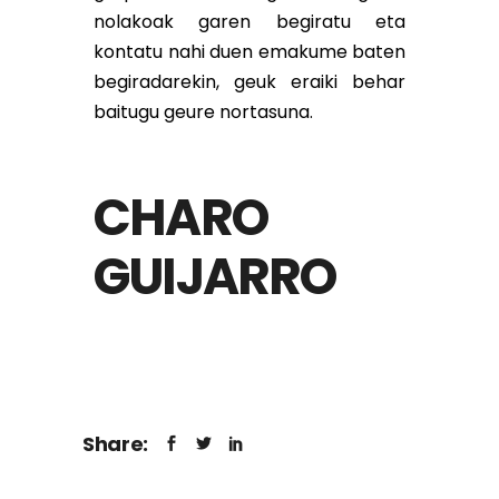
nolakoak garen begiratu eta
kontatu nahi duen emakume baten
begiradarekin, geuk eraiki behar
baitugu geure nortasuna.
CHARO
GUIJARRO
Share: