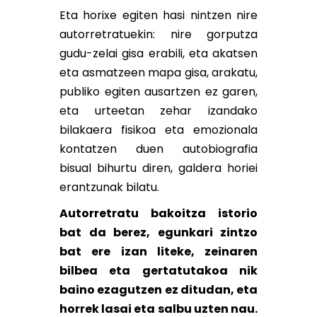
Eta horixe egiten hasi nintzen nire
autorretratuekin: nire gorputza
gudu-zelai gisa erabili, eta akatsen
eta asmatzeen mapa gisa, arakatu,
publiko egiten ausartzen ez garen,
eta urteetan zehar izandako
bilakaera fisikoa eta emozionala
kontatzen duen autobiografia
bisual bihurtu diren, galdera horiei
erantzunak bilatu.
Autorretratu bakoitza istorio
bat da berez, egunkari zintzo
bat ere izan liteke, zeinaren
bilbea eta gertatutakoa nik
baino ezagutzen ez ditudan, eta
horrek lasai eta salbu uzten nau.