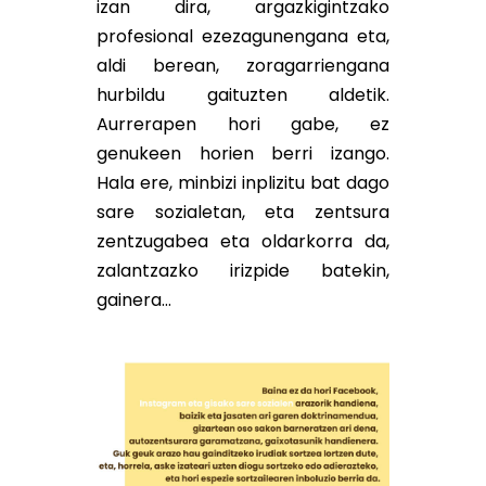
izan dira, argazkigintzako
profesional ezezagunengana eta,
aldi berean, zoragarriengana
hurbildu gaituzten aldetik.
Aurrerapen hori gabe, ez
genukeen horien berri izango.
Hala ere, minbizi inplizitu bat dago
sare sozialetan, eta zentsura
zentzugabea eta oldarkorra da,
zalantzazko irizpide batekin,
gainera…