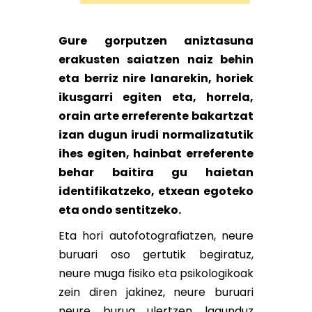
Gure gorputzen aniztasuna
erakusten saiatzen naiz behin
eta berriz nire lanarekin, horiek
ikusgarri egiten eta, horrela,
orain arte erreferente bakartzat
izan dugun irudi normalizatutik
ihes egiten, hainbat erreferente
behar baitira gu haietan
identifikatzeko, etxean egoteko
eta ondo sentitzeko.
Eta hori autofotografiatzen, neure
buruari oso gertutik begiratuz,
neure muga fisiko eta psikologikoak
zein diren jakinez, neure buruari
neure burua ulertzen lagunduz