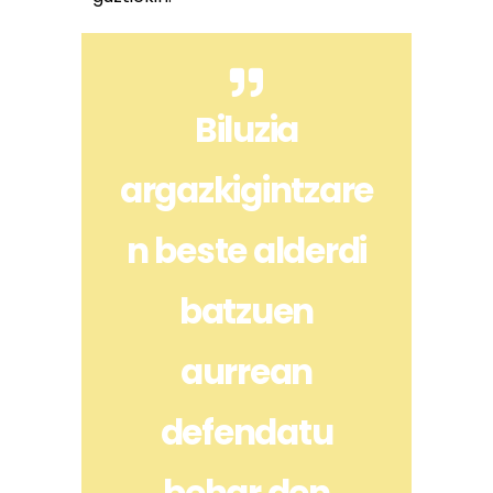
Biluzia
argazkigintzare
n beste alderdi
batzuen
aurrean
defendatu
behar den