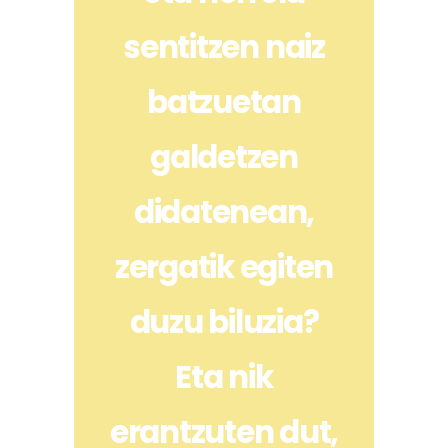
sentitzen naiz
batzuetan
galdetzen
didatenean,
zergatik egiten
duzu biluzia?
Eta nik
erantzuten dut,